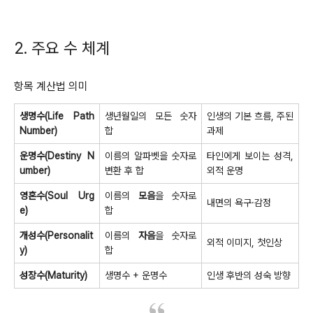
2. 주요 수 체계
항목 계산법 의미
생명수(Life Path
생년월일의 모든 숫자
인생의 기본 흐름, 주된
Number)
합
과제
운명수(Destiny N
이름의 알파벳을 숫자로
타인에게 보이는 성격,
umber)
변환 후 합
외적 운명
영혼수(Soul Urg
이름의
모음
을 숫자로
내면의 욕구·감정
e)
합
개성수(Personalit
이름의
자음
을 숫자로
외적 이미지, 첫인상
y)
합
성장수(Maturity)
생명수 + 운명수
인생 후반의 성숙 방향