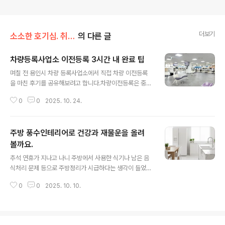
더보기
소소한 호기심. 취미 생활
의 다른 글
차량등록사업소 이전등록 3시간 내 완료 팁
글 내용
며칠 전 용인시 차량 등록사업소에서 직접 차량 이전등록
을 마친 후기를 공유해보려고 합니다.차량이전등록은 중고
차를 구매하거나 가족 간 차량을 이전할 때 꼭 거쳐야 하는
0
0
2025. 10. 24.
과정인데요,귀중한 시간을 소비하지 않도록 미리 준비서류
를 챙겨 놓으면 빠른 시간에 이전이 가능하답니다.생각보
다 어렵지 않았답니다.^^ 이전등록을 빠르게 끝내는 실전
주방 풍수인테리어로 건강과 재물운을 올려
팁을 알려드릴게요. 이전등록의 개념과 중요성이전등록이
란 자동차의 소유권이 매매, 상속, 공매, 경매 등으로 바뀔
볼까요.
글 내용
때 새로운 소유자인 양수인이 법정 기한 내에 소유권 이전
추석 연휴가 지나고 나니 주방에서 사용한 식기나 남은 음
을 등록하는 과정이에요. 이건 단순한 행정 절차가 아니라
식처리 문제 등으로 주방정리가 시급하다는 생각이 들었습
법적 의무사항입니다. 중고차를 구입했다면 반드시 15일
니다.집 안에서 가장 많은 에너지가 순환하는 공간, 바로 주
이내에 이전등록을 마쳐야 합니다. 이전등록을 제때 하지
0
0
2025. 10. 10.
방이죠!매일 식사를 준비하고 가족이 모이는 이 곳에 풍수
않으면 과태료가 부과되는 것은 물론이고, 법..
지식을 잘 적용하면 집의 재물운이 달라지고,가족의 건강
도 함께 좋아진다고 하니,주방에서 필요한 5행의 요소를
균형 있게 배치하는 방법을 알아보겠습니다. 주방의 5오행