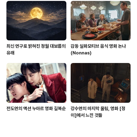
최신 연구로 밝혀진 정월 대보름의
감동 실화모티브 음식 영화 논나
유래
(Nonnas)
전도연의 액션 누아르 영화 길복순
강수연의 마지막 울림, 영화 [정
이]에서 느낀 것들