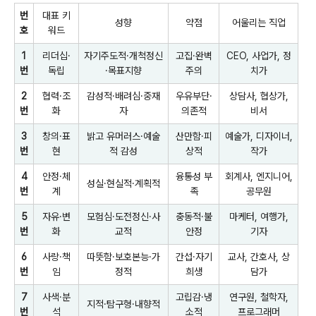
번
대표 키
성향
약점
어울리는 직업
호
워드
1
리더십·
자기주도적·개척정신
고집·완벽
CEO, 사업가, 정
번
독립
·목표지향
주의
치가
2
협력·조
감성적·배려심·중재
우유부단·
상담사, 협상가,
번
화
자
의존적
비서
3
창의·표
밝고 유머러스·예술
산만함·피
예술가, 디자이너,
번
현
적 감성
상적
작가
4
안정·체
융통성 부
회계사, 엔지니어,
성실·현실적·계획적
번
계
족
공무원
5
자유·변
모험심·도전정신·사
충동적·불
마케터, 여행가,
번
화
교적
안정
기자
6
사랑·책
따뜻함·보호본능·가
간섭·자기
교사, 간호사, 상
번
임
정적
희생
담가
7
사색·분
고립감·냉
연구원, 철학자,
지적·탐구형·내향적
번
석
소적
프로그래머