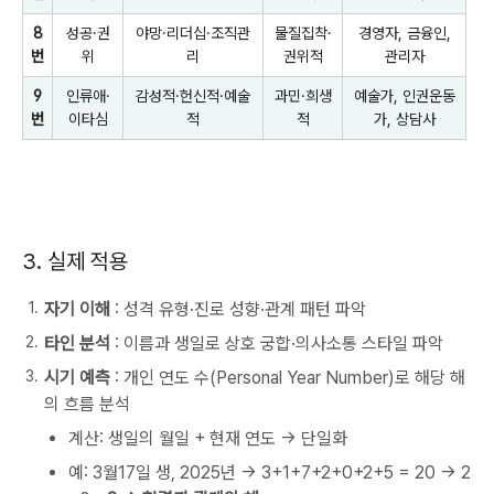
8
성공·권
야망·리더십·조직관
물질집착·
경영자, 금융인,
번
위
리
권위적
관리자
9
인류애·
감성적·헌신적·예술
과민·희생
예술가, 인권운동
번
이타심
적
적
가, 상담사
3. 실제 적용
자기 이해
: 성격 유형·진로 성향·관계 패턴 파악
타인 분석
: 이름과 생일로 상호 궁합·의사소통 스타일 파악
시기 예측
: 개인 연도 수(Personal Year Number)로 해당 해
의 흐름 분석
계산: 생일의 월일 + 현재 연도 → 단일화
예: 3월17일 생, 2025년 → 3+1+7+2+0+2+5 = 20 → 2