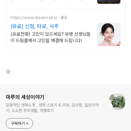
점 특별한 경험 비교불가 전문가를 만나보세
요
https://www.dreamcall.kr
광고
(유료) 신점, 타로, 사주
(유료전화) 고민이 있으세요? 유명 선생님들
이 드림콜에서 고민을 해결해 드립니다!
(새창열림)
로그 정보
마루의 세상이야기
감동적인 영화소개 , 영화 스토리 & 리뷰, 감상평, 일상이야
기, 소소한 취미생활, 여행후기
구독하기