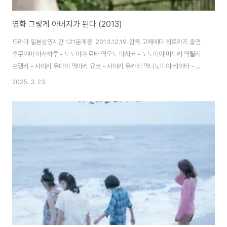
영화 그렇게 아버지가 된다 (2013)
드라마 일본상영시간 121분개봉 2013.12.19. 감독 고헤에다 히로카즈 출연
후쿠야마 마사하루 - 노노미야 료타 역오노 마치코 - 노노미야 미도리 역릴리
프랭키 - 사이키 유다이 역마키 요코 - 사이키 유카리 역니노미야 케이타 - 케
이타 역황쇼겐 - 류세이 역후부키 준 - 노부코 역쿠니무라 준 - 카즈시 역키키
2025. 3. 23.
키린 - 리코나츠야기 이사오 - 료스케안녕하세요.^^특별한 가족 영화 한 편을
소개해드리려고 합니다. 바로 '그렇게 아버지가 된다'라는 작품인데요.최근 고
레에다 히로카즈 감독의 영화를 보게 되었고, 우연히 눈에 들어온 제목에서 감
독을 떠 올렸는데 정말 같은 감독이어서 궁금했답니다.좀처럼 감정을 드러내지
않는 남자 주인공의 마음이 서서히 변해가는 모습에서 가족의 의미는 핏줄인지
살아온 시간인지..