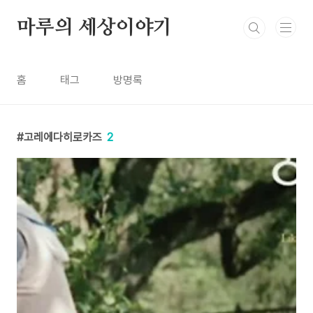
본문 바로가기
마루의 세상이야기
홈
태그
방명록
고레에다히로카즈
2