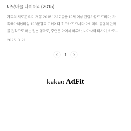
바닷마을 다이어리(2015)
가족의 새로운 의미 개봉 2015.12.17.등급 12세 이상 관람가장르 드라마, 가
족국가러닝타임 128분감독 고레에다 히로카즈 요시다 아키미의 동명의 만화
를 원작으로 하는 일본 영화로, 주연은 아야세 하루카, 나가사와 마사미, 카호,
히로세 스즈입니다.^^ 고레에다 히로카즈일본 의 다큐멘터리 연출가, 영화감독
2025. 3. 21.
. 경력 1987년 와세다대학 문학부를 졸업하고 TV 다큐멘터리의 연
namu.wiki 작품의 배경과 주요 줄거리 소개'바닷마을 다이어리'는 도쿄에서 1
1
시간정도 떨어진 가마쿠라 해안가의 작은 마을을 배경으로 한 이야기입니다.5
년 전 집을 나가 인연을 끊고 지냈던 아버지의 장례식에 참석하게된 세자매의
모습에서 시작됩니다.이복 여동생과의 뜻하지 않은 만남에서 첫째 사치는 이복
여동생인 스즈에게 측은..