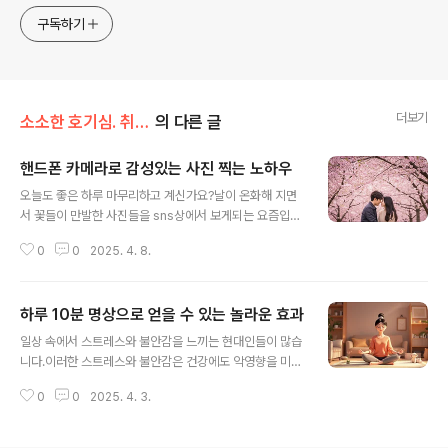
구독하기
더보기
소소한 호기심. 취미 생활
의 다른 글
핸드폰 카메라로 감성있는 사진 찍는 노하우
글 내용
오늘도 좋은 하루 마무리하고 계신가요?날이 온화해 지면
서 꽃들이 만발한 사진들을 sns상에서 보게되는 요즘입니
다. 저도 스마트폰 카메라로 꽃 사진 찍는 재미에 푹 빠져
0
0
2025. 4. 8.
있답니다.스마트폰 카메라는 가볍고 편리해서 언제 어디서
든 감성적인 순간을 담을 수 있잖아요?그럼 오늘은 제가 사
용하는 몇 가지 팁을 소개해볼게요!핸드폰 카메라의 발전
하루 10분 명상으로 얻을 수 있는 놀라운 효과
과 중요성최근 몇 년 간 스마트폰 카메라는 급속히 발전하
글 내용
여 DSLR 카메라에 버금가는 성능을 자랑하게 되었습니다.
일상 속에서 스트레스와 불안감을 느끼는 현대인들이 많습
이렇게 발전한 핸드폰 카메라는 많은 사람들이 일상 속에
니다.이러한 스트레스와 불안감은 건강에도 악영향을 미칠
서 쉽게 고퀄리티의 사진을 촬영할 수 있게 만들어줍니다.
수 있는데요.최근에는 명상이 스트레스와 불안감을 해소하
특히, 휴대성이 뛰어난 핸드폰은 언제 어디서나 사진을 찍
0
0
2025. 4. 3.
고, 건강에 도움이 되는 것으로 알려져 많은 사람들이 관심
을 수 있는 편리함을 제공합니다. 또한, 다양한 촬영 모드와
을 가지고 있습니다.명상의 효과는 무엇일까요?하루 10분
고급 기능들이 탑재되어 있어 사용자가 좀..
명상으로 얻을 수 있는 놀라운 효과들을 알려드리겠습니