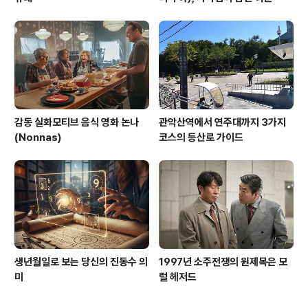
감동 실화모티브 음식 영화 논나
관악산역에서 연주대까지 3가지
(Nonnas)
코스의 등산로 가이드
생년월일로 보는 당신의 진동수 의
1997년 소주전쟁의 원제목은 모
미
럴 헤저드