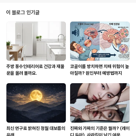
다. 명상이란 무엇인가?명상은 마음과 정신을 집중하고 훈
련하는 고대의 영적 수련입니다. 이것은 현재 순간에 집중
이 블로그 인기글
하고 내면의 평화와 고요함을 찾는 것을 목표로 합니다. 명
상은 종교나 문화와는 무관하며, 누구나 쉽게 배울 수 있습
니다.명상의 주요 특징은 마음을 집중하고 평온하게 유지
하는 것입니다. 이를 위해 호흡 운동, 만트라 암송, 시각화
또는 요가와 같은 다양한 기법을 사용합니다...
주방 풍수인테리어로 건강과 재물
코골이를 방치하면 치매 위험이 높
운을 올려 볼까요.
아질까? 원인부터 예방법까지
최신 연구로 밝혀진 정월 대보름의
진짜와 가짜의 기준은 뭘까? 〈레이
유래
디 두아〉, 사라킴이 남긴 여운