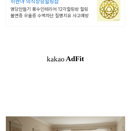
히란야 의식상승힐링샵
명당만들기 풍수인테리어 12각힐링방 힐링
불면증 우울증 수맥차단 질병치유 사고예방