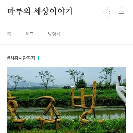
본문 바로가기
마루의 세상이야기
홈
태그
방명록
시흥시관곡지
1