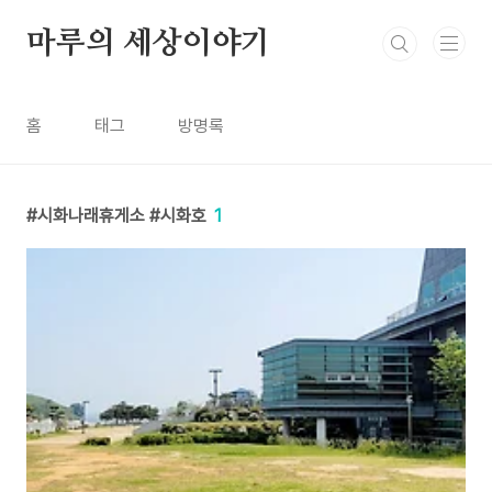
본문 바로가기
마루의 세상이야기
홈
태그
방명록
시화나래휴게소 #시화호
1