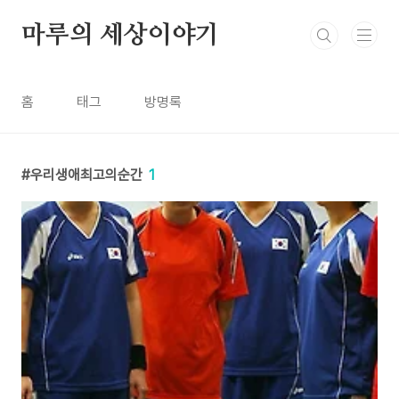
본문 바로가기
마루의 세상이야기
홈
태그
방명록
우리생애최고의순간
1