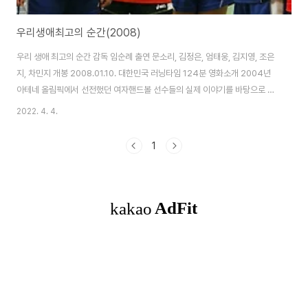
우리생애최고의 순간(2008)
우리 생애 최고의 순간 감독 임순례 출연 문소리, 김정은, 엄태웅, 김지영, 조은
지, 차민지 개봉 2008.01.10. 대한민국 러닝타임 124분 영화소개 2004년
아테네 올림픽에서 선전했던 여자핸드볼 선수들의 실제 이야기를 바탕으로 만
들어진 영화를 소개해 보려고 합니다. 이 작품은 2008년 청룡영화제에서 최
2022. 4. 4.
우수작품상을 수상했네요. 본래 운동을 좋아하지 않는 편이라, 운동을 주제로
한 이 영화를 기대하고 본 것은 아니었지만 영화 스토리에 자연스레 몰입하면
1
서 감동했던 기억이 납니다. 핸드볼은 예전만 못한 비인기 종목이지만, 그 당시
한국 핸드볼 선수단의 위상은 대단했습니다. 다른 나라에 비해 신체조건이나
연습 환경 등이 많이 열악했음에도 특히 국제 경기마다 한국 여자 특유의 악바
리 근성으로 기대 이상의..