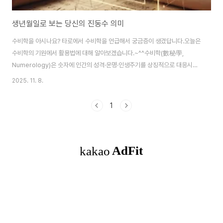
생년월일로 보는 당신의 진동수 의미
수비학을 아시나요? 타로에서 수비학을 언급해서 궁금증이 생겼답니다.오늘은
수비학의 기원에서 활용법에 대해 알아보겠습니다.~^^수비학(數秘學,
Numerology)은 숫자에 인간의 성격·운명·인생주기를 상징적으로 대응시키
는 체계입니다.1. 개요 & 구분 내용정의수비학은 모든 숫자가 고유한 진동과 에
2025. 11. 8.
너지를 지닌다고 보고, 이를 통해 인간의 성향·관계·운명을 해석하는 학문적 체
계기원피타고라스 학파(기원전 6세기)에서 발전. 이후 서양 점성학과 결합되
1
어 현대형 수비학으로 정립핵심 전제모든 이름·생년월일·시간은 특정한 숫자
진동으로 구성되며, 이 진동이 개인의 성격과 인생 흐름을 결정짓는다 2. 기본
원리1. 피타고라스식 단일화 원리모든 수는 **한 자리(1~9)**로 축약됨.예:
1985 → 1+9+8+5 = ..