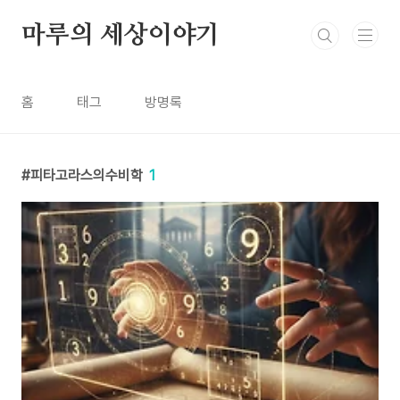
본문 바로가기
마루의 세상이야기
홈
태그
방명록
피타고라스의수비학
1