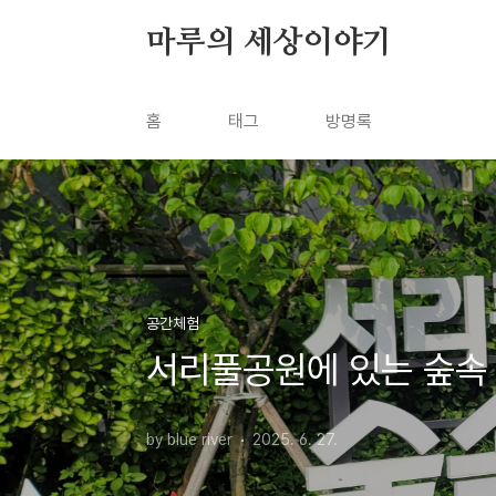
본문 바로가기
마루의 세상이야기
홈
태그
방명록
공간체험
서리풀공원에 있는 숲속
by blue river
2025. 6. 27.