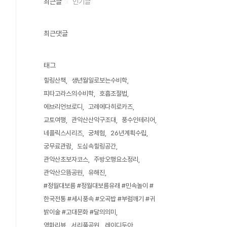
최근글
인기글
최근댓글
태그
힐링산책
생년월일로보는수비학
피타고라스의수비학
호흡조절법
에브리언브로디
고레에다히로카즈
교토여행
관악산산악구조대
풍수인테리어
네플릭스시리즈
궁체험
26년계획수립
궁무료관람
도심속힐링공간
관악산초보자코스
주방오행요소정리
관악산으뜸공원
유해진
#정월대보름 #정월대보름유래 #민속놀이 #
한국전통 #세시풍속 #오곡밥 #부럼깨기 #귀
밝이술 #고대문화 #달의의미
영화리뷰
서리풀공원
레이디두아