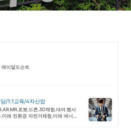
게임 에이알도슨트
담/1:1교육/4차산업
AR.MR.로봇.드론.3D체험.대여.행사
.미래 친환경 자전거체험.미래 에너