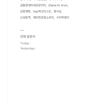
공황장애의새로운의미
Elaine N. Aron
성장영화
hsp체크리스트
왕사남
신성방역
예민한감정소유자
수비학정리
전체 방문자
Today :
Yesterday :