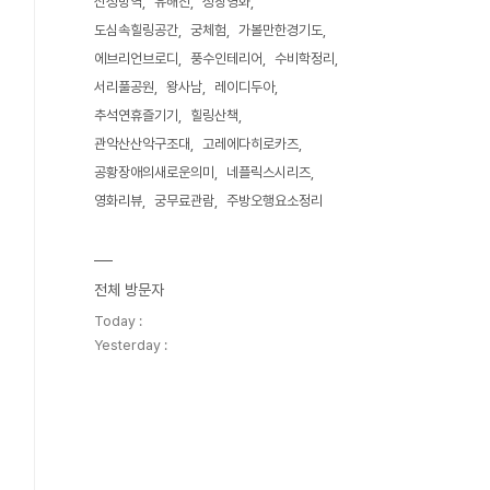
신성방역
유해진
성장영화
도심속힐링공간
궁체험
가볼만한경기도
에브리언브로디
풍수인테리어
수비학정리
서리풀공원
왕사남
레이디두아
추석연휴즐기기
힐링산책
관악산산악구조대
고레에다히로카즈
공황장애의새로운의미
네플릭스시리즈
영화리뷰
궁무료관람
주방오행요소정리
전체 방문자
Today :
Yesterday :