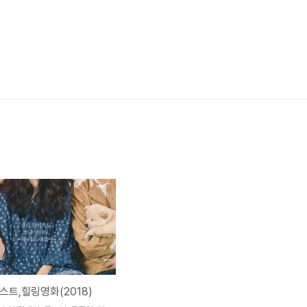
스트,힐링영화(2018)