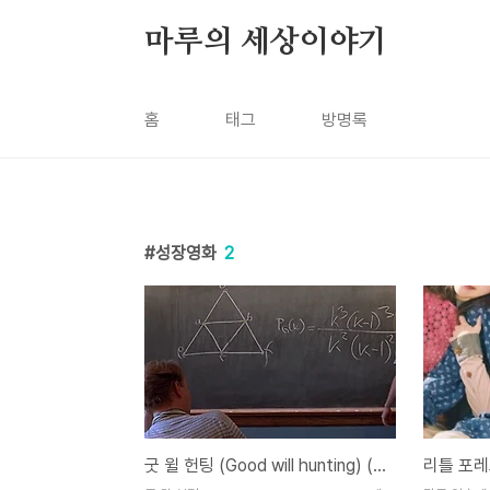
본문 바로가기
마루의 세상이야기
홈
태그
방명록
성장영화
2
굿 윌 헌팅 (Good will hunting) (1997)
리틀 포레