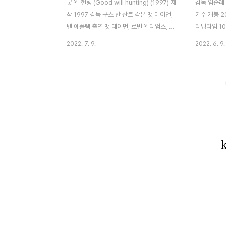
굿 윌 헌팅 (Good will hunting) (1997) 제
감독 임순례 
작 1997 감독 구스 반 산트 각본 맷 데이먼,
기주 개봉 
밴 에플렉 출연 맷 데이먼, 로빈 윌리엄스, 밴
러닝타임 1
에플렉, 스텔란 스타스가드, 미니 드라이버
니? 부모님
2022. 7. 9.
2022. 6. 9.
러닝타임 126분 영화소개 지인이 추천해준
이 문장이 
영화로 한국에서 98년 개봉된 오래된 영화이
날 밥 얘기만
지만 평점도 좋고, 감동도 있는 영화 굿 윌 헌
하고 말입니
팅을 보았습니다. 맷 데이먼과, 밴 에플렉은
입니다. (하
어려서부터 친한 친구였다고 하는데 둘이 각
중요한 거 맞
본을 쓰고, 이 영화로 각본상도 받았네요. 한
나의 신체를
사람의 일생에 개입된 인연이 얼마나 나머지
일이 정말 맞
인생을 살아가는 데 영향을 주게 되는지 생각
밥에 도전하
해보게 하는 영화입니다. 줄거리 그럼 줄거리
‘리틀 포레
를 살펴보겠습니다. 천재적인 두뇌를 가지고
고 하지만 
태어났지만 윌(맷 데이먼)은 어려서 여러 번
서 별 부담없
입양과 파양을 거치고 양부의..
쁘고 배우도 