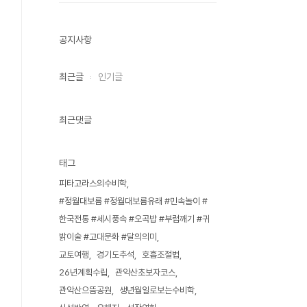
공지사항
최근글
인기글
최근댓글
태그
피타고라스의수비학
#정월대보름 #정월대보름유래 #민속놀이 #
한국전통 #세시풍속 #오곡밥 #부럼깨기 #귀
밝이술 #고대문화 #달의의미
교토여행
경기도추석
호흡조절법
26년계획수립
관악산초보자코스
관악산으뜸공원
생년월일로보는수비학