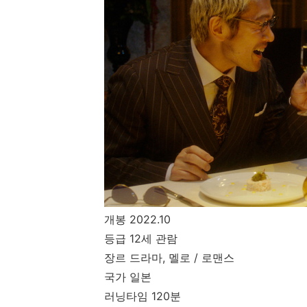
개봉
2022.10
등급
12
세 관람
장르 드라마
,
멜로
/
로맨스
국가 일본
러닝타임
120
분