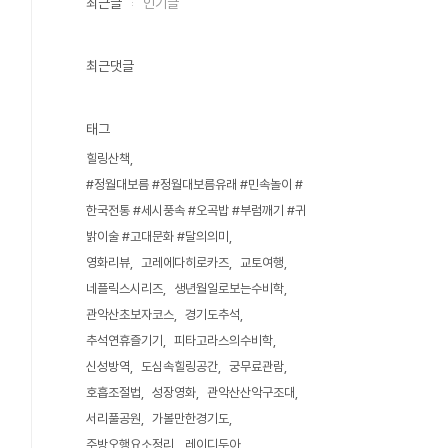
최근글
인기글
최근댓글
태그
힐링산책
#정월대보름 #정월대보름유래 #민속놀이 #
한국전통 #세시풍속 #오곡밥 #부럼깨기 #귀
밝이술 #고대문화 #달의의미
영화리뷰
고레에다히로카즈
교토여행
네플릭스시리즈
생년월일로보는수비학
관악산초보자코스
경기도추석
추석연휴즐기기
피타고라스의수비학
신성방역
도심속힐링공간
궁무료관람
호흡조절법
성장영화
관악산산악구조대
서리풀공원
가볼만한경기도
주방오행요소정리
레이디두아