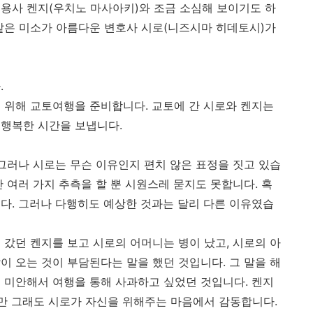
미용사 켄지
(
우치노 마사아키
)
와 조금 소심해 보이기도 하
같은 미소가 아름다운 변호사 시로
(
니즈시마 히데토시
)
가
다
.
기 위해 교토여행을 준비합니다
.
교토에 간 시로와 켄지는
 행복한 시간을 보냅니다
.
그러나 시로는 무슨 이유인지 편치 않은 표정을 짓고 있습
 여러 가지 추측을 할 뿐 시원스레 묻지도 못합니다
.
혹
니다
.
그러나 다행히도 예상한 것과는 달리 다른 이유였습
 갔던 켄지를 보고 시로의 어머니는 병이 났고
,
시로의 아
이 오는 것이 부담된다는 말을 했던 것입니다
.
그 말을 해
게 미안해서 여행을 통해 사과하고 싶었던 것입니다
.
켄지
지만 그래도 시로가 자신을 위해주는 마음에서 감동합니다
.