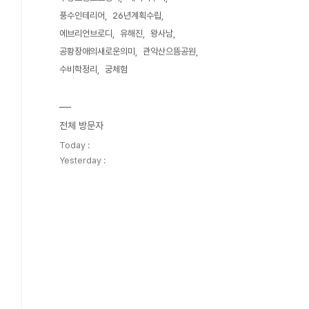
풍수인테리어
26년계획수립
에브리언브로디
유해진
왕사남
공황장애의새로운의미
관악산으뜸공원
수비학정리
궁체험
전체 방문자
Today :
Yesterday :